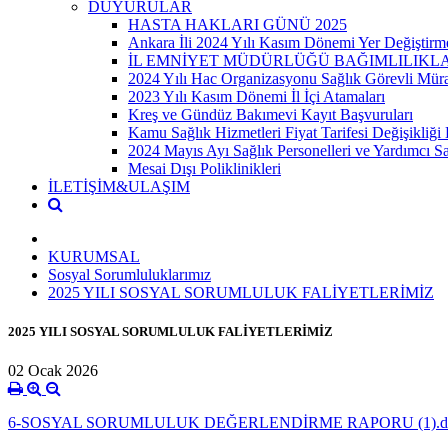
DUYURULAR
HASTA HAKLARI GÜNÜ 2025
Ankara İli 2024 Yılı Kasım Dönemi Yer Değiştirme
İL EMNİYET MÜDÜRLÜĞÜ BAĞIMLILIKLA
2024 Yılı Hac Organizasyonu Sağlık Görevli Mürac
2023 Yılı Kasım Dönemi İl İçi Atamaları
Kreş ve Gündüz Bakımevi Kayıt Başvuruları
Kamu Sağlık Hizmetleri Fiyat Tarifesi Değişikliğ
2024 Mayıs Ayı Sağlık Personelleri ve Yardımcı Sağlık
Mesai Dışı Poliklinikleri
İLETİŞİM&ULAŞIM
KURUMSAL
Sosyal Sorumluluklarımız
2025 YILI SOSYAL SORUMLULUK FALİYETLERİMİZ
2025 YILI SOSYAL SORUMLULUK FALİYETLERİMİZ
02 Ocak 2026
6-SOSYAL SORUMLULUK DEĞERLENDİRME RAPORU (1).d