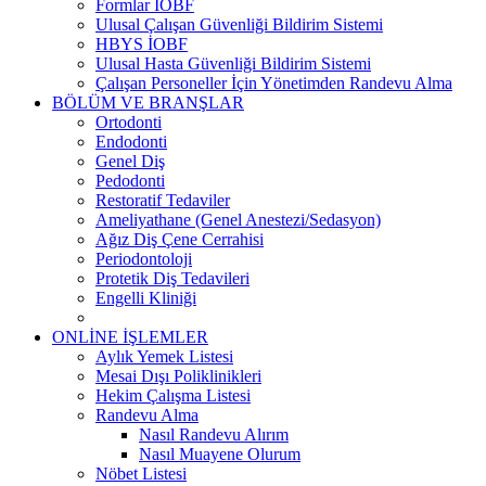
Formlar İOBF
Ulusal Çalışan Güvenliği Bildirim Sistemi
HBYS İOBF
Ulusal Hasta Güvenliği Bildirim Sistemi
Çalışan Personeller İçin Yönetimden Randevu Alma
BÖLÜM VE BRANŞLAR
Ortodonti
Endodonti
Genel Diş
Pedodonti
Restoratif Tedaviler
Ameliyathane (Genel Anestezi/Sedasyon)
Ağız Diş Çene Cerrahisi
Periodontoloji
Protetik Diş Tedavileri
Engelli Kliniği
ONLİNE İŞLEMLER
Aylık Yemek Listesi
Mesai Dışı Poliklinikleri
Hekim Çalışma Listesi
Randevu Alma
Nasıl Randevu Alırım
Nasıl Muayene Olurum
Nöbet Listesi