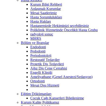
Hasta Rehberi
Kurum Bilgi Rehberi
Anlaşmalı Kurumlar
Mesai Saatlerimiz
Hasta Sorumlulukları
Hasta Hakları
Hastanemizde Hekiminizi seçebilirsiniz
Poliklinik Hizmetinde Öncelikli Hasta Grubu
radyoloji sonuç
MHRS
Bölüm ve Branşlar
Endodonti
Pedodonti
Periodontoloji
Restoratif Tedaviler
Protetik Diş Tedavileri
Ağız Diş Çene Cerrahisi
Engelli Kliniği
Ameliyathane (Genel Anestezi/Sedasyon)
Ortodonti
Mesai Dışı Hizmeti
Eğitim Dökümanları
Çocuk Çağı Kanserleri Bilgilenirme
Kurum Kalite Politikamız