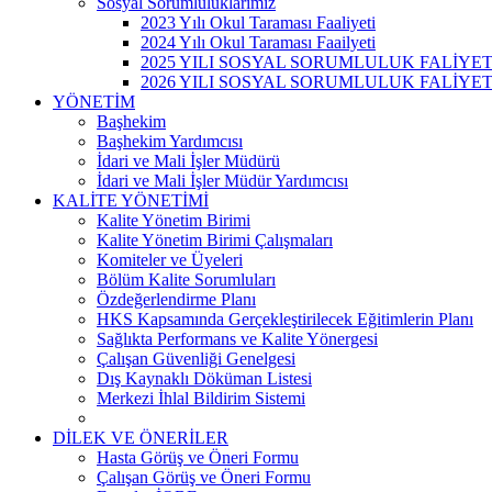
Sosyal Sorumluluklarımız
2023 Yılı Okul Taraması Faaliyeti
2024 Yılı Okul Taraması Faailyeti
2025 YILI SOSYAL SORUMLULUK FALİYE
2026 YILI SOSYAL SORUMLULUK FALİYE
YÖNETİM
Başhekim
Başhekim Yardımcısı
İdari ve Mali İşler Müdürü
İdari ve Mali İşler Müdür Yardımcısı
KALİTE YÖNETİMİ
Kalite Yönetim Birimi
Kalite Yönetim Birimi Çalışmaları
Komiteler ve Üyeleri
Bölüm Kalite Sorumluları
Özdeğerlendirme Planı
HKS Kapsamında Gerçekleştirilecek Eğitimlerin Planı
Sağlıkta Performans ve Kalite Yönergesi
Çalışan Güvenliği Genelgesi
Dış Kaynaklı Döküman Listesi
Merkezi İhlal Bildirim Sistemi
DİLEK VE ÖNERİLER
Hasta Görüş ve Öneri Formu
Çalışan Görüş ve Öneri Formu