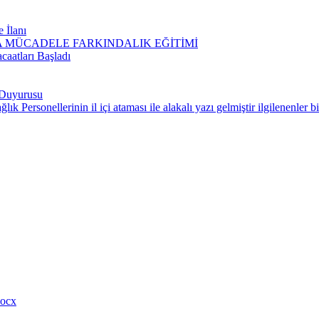
 İlanı
 MÜCADELE FARKINDALIK EĞİTİMİ
aatları Başladı
i Duyurusu
 Personellerinin il içi ataması ile alakalı yazı gelmiştir ilgilenenler bil
ocx