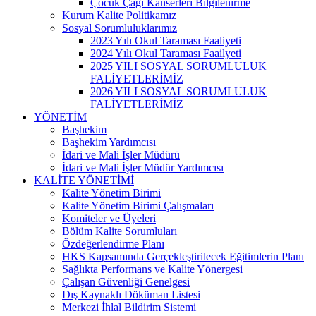
Çocuk Çağı Kanserleri Bilgilenirme
Kurum Kalite Politikamız
Sosyal Sorumluluklarımız
2023 Yılı Okul Taraması Faaliyeti
2024 Yılı Okul Taraması Faailyeti
2025 YILI SOSYAL SORUMLULUK
FALİYETLERİMİZ
2026 YILI SOSYAL SORUMLULUK
FALİYETLERİMİZ
YÖNETİM
Başhekim
Başhekim Yardımcısı
İdari ve Mali İşler Müdürü
İdari ve Mali İşler Müdür Yardımcısı
KALİTE YÖNETİMİ
Kalite Yönetim Birimi
Kalite Yönetim Birimi Çalışmaları
Komiteler ve Üyeleri
Bölüm Kalite Sorumluları
Özdeğerlendirme Planı
HKS Kapsamında Gerçekleştirilecek Eğitimlerin Planı
Sağlıkta Performans ve Kalite Yönergesi
Çalışan Güvenliği Genelgesi
Dış Kaynaklı Döküman Listesi
Merkezi İhlal Bildirim Sistemi