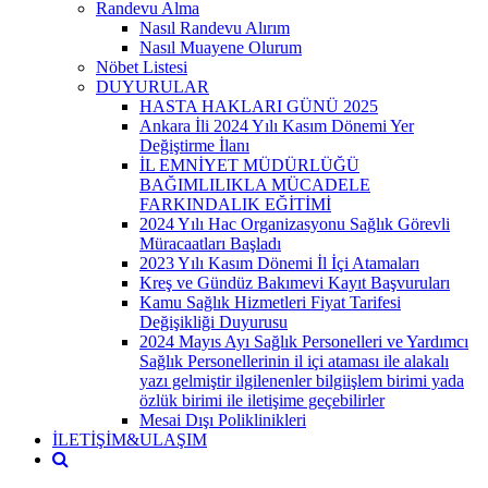
Randevu Alma
Nasıl Randevu Alırım
Nasıl Muayene Olurum
Nöbet Listesi
DUYURULAR
HASTA HAKLARI GÜNÜ 2025
Ankara İli 2024 Yılı Kasım Dönemi Yer
Değiştirme İlanı
İL EMNİYET MÜDÜRLÜĞÜ
BAĞIMLILIKLA MÜCADELE
FARKINDALIK EĞİTİMİ
2024 Yılı Hac Organizasyonu Sağlık Görevli
Müracaatları Başladı
2023 Yılı Kasım Dönemi İl İçi Atamaları
Kreş ve Gündüz Bakımevi Kayıt Başvuruları
Kamu Sağlık Hizmetleri Fiyat Tarifesi
Değişikliği Duyurusu
2024 Mayıs Ayı Sağlık Personelleri ve Yardımcı
Sağlık Personellerinin il içi ataması ile alakalı
yazı gelmiştir ilgilenenler bilgiişlem birimi yada
özlük birimi ile iletişime geçebilirler
Mesai Dışı Poliklinikleri
İLETİŞİM&ULAŞIM