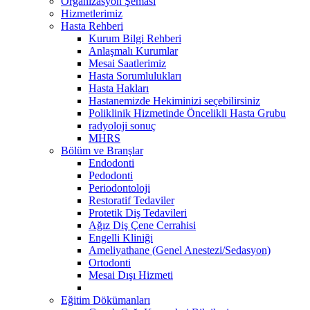
Organizasyon Şeması
Hizmetlerimiz
Hasta Rehberi
Kurum Bilgi Rehberi
Anlaşmalı Kurumlar
Mesai Saatlerimiz
Hasta Sorumlulukları
Hasta Hakları
Hastanemizde Hekiminizi seçebilirsiniz
Poliklinik Hizmetinde Öncelikli Hasta Grubu
radyoloji sonuç
MHRS
Bölüm ve Branşlar
Endodonti
Pedodonti
Periodontoloji
Restoratif Tedaviler
Protetik Diş Tedavileri
Ağız Diş Çene Cerrahisi
Engelli Kliniği
Ameliyathane (Genel Anestezi/Sedasyon)
Ortodonti
Mesai Dışı Hizmeti
Eğitim Dökümanları