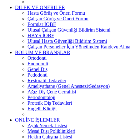
DİLEK VE ÖNERİLER
Hasta Görüş ve Öneri Formu
Çalışan Görüş ve Öneri Formu
Formlar İOBF
Ulusal Çalışan Güvenliği Bildirim Sistemi
HBYS İOBF
Ulusal Hasta Güvenliği Bildirim Sistemi
Çalışan Personeller İçin Yönetimden Randevu Alma
BÖLÜM VE BRANŞLAR
Ortodonti
Endodonti
Genel Diş
Pedodonti
Restoratif Tedaviler
Ameliyathane (Genel Anestezi/Sedasyon)
Ağız Diş Çene Cerrahisi
Periodontoloji
Protetik Diş Tedavileri
Engelli Kliniği
ONLİNE İŞLEMLER
Aylık Yemek Listesi
Mesai Dışı Poliklinikleri
Hekim Çalışma Listesi