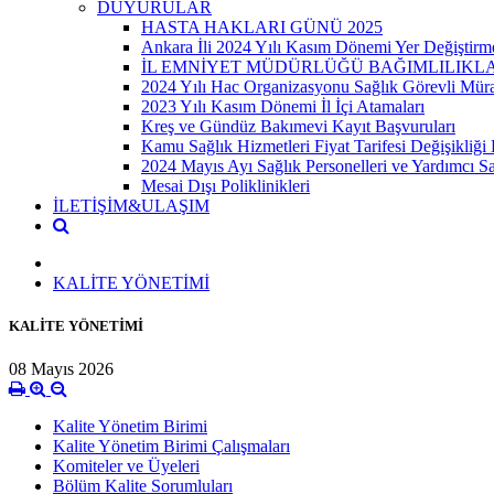
DUYURULAR
HASTA HAKLARI GÜNÜ 2025
Ankara İli 2024 Yılı Kasım Dönemi Yer Değiştirme
İL EMNİYET MÜDÜRLÜĞÜ BAĞIMLILIKLA
2024 Yılı Hac Organizasyonu Sağlık Görevli Mürac
2023 Yılı Kasım Dönemi İl İçi Atamaları
Kreş ve Gündüz Bakımevi Kayıt Başvuruları
Kamu Sağlık Hizmetleri Fiyat Tarifesi Değişikliğ
2024 Mayıs Ayı Sağlık Personelleri ve Yardımcı Sağlık
Mesai Dışı Poliklinikleri
İLETİŞİM&ULAŞIM
KALİTE YÖNETİMİ
KALİTE YÖNETİMİ
08 Mayıs 2026
Kalite Yönetim Birimi
Kalite Yönetim Birimi Çalışmaları
Komiteler ve Üyeleri
Bölüm Kalite Sorumluları