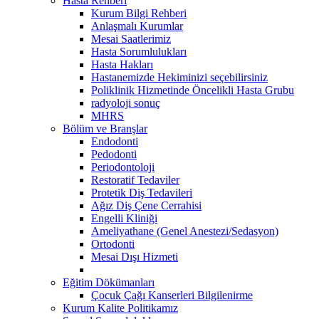
Hasta Rehberi
Kurum Bilgi Rehberi
Anlaşmalı Kurumlar
Mesai Saatlerimiz
Hasta Sorumlulukları
Hasta Hakları
Hastanemizde Hekiminizi seçebilirsiniz
Poliklinik Hizmetinde Öncelikli Hasta Grubu
radyoloji sonuç
MHRS
Bölüm ve Branşlar
Endodonti
Pedodonti
Periodontoloji
Restoratif Tedaviler
Protetik Diş Tedavileri
Ağız Diş Çene Cerrahisi
Engelli Kliniği
Ameliyathane (Genel Anestezi/Sedasyon)
Ortodonti
Mesai Dışı Hizmeti
Eğitim Dökümanları
Çocuk Çağı Kanserleri Bilgilenirme
Kurum Kalite Politikamız