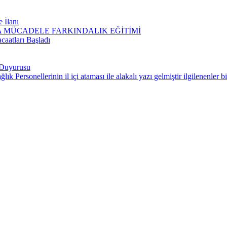
 İlanı
 MÜCADELE FARKINDALIK EĞİTİMİ
aatları Başladı
i Duyurusu
 Personellerinin il içi ataması ile alakalı yazı gelmiştir ilgilenenler bil