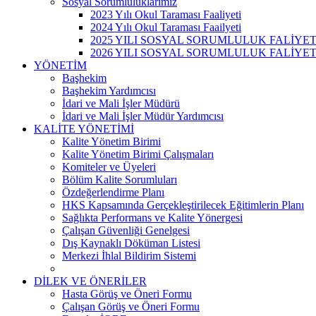
Sosyal Sorumluluklarımız
2023 Yılı Okul Taraması Faaliyeti
2024 Yılı Okul Taraması Faailyeti
2025 YILI SOSYAL SORUMLULUK FALİYE
2026 YILI SOSYAL SORUMLULUK FALİYE
YÖNETİM
Başhekim
Başhekim Yardımcısı
İdari ve Mali İşler Müdürü
İdari ve Mali İşler Müdür Yardımcısı
KALİTE YÖNETİMİ
Kalite Yönetim Birimi
Kalite Yönetim Birimi Çalışmaları
Komiteler ve Üyeleri
Bölüm Kalite Sorumluları
Özdeğerlendirme Planı
HKS Kapsamında Gerçekleştirilecek Eğitimlerin Planı
Sağlıkta Performans ve Kalite Yönergesi
Çalışan Güvenliği Genelgesi
Dış Kaynaklı Döküman Listesi
Merkezi İhlal Bildirim Sistemi
DİLEK VE ÖNERİLER
Hasta Görüş ve Öneri Formu
Çalışan Görüş ve Öneri Formu