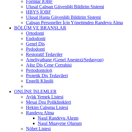
Formlar İOBF
Ulusal Çalışan Güvenliği Bildirim Sistemi
HBYS İOBF
Ulusal Hasta Güvenliği Bildirim Sistemi
Çalışan Personeller İçin Yönetimden Randevu Alma
BÖLÜM VE BRANŞLAR
Ortodonti
Endodonti
Genel Diş
Pedodonti
Restoratif Tedaviler
Ameliyathane (Genel Anestezi/Sedasyon)
Ağız Diş Çene Cerrahisi
Periodontoloji
Protetik Diş Tedavileri
Engelli Kliniği
ONLİNE İŞLEMLER
Aylık Yemek Listesi
Mesai Dışı Poliklinikleri
Hekim Çalışma Listesi
Randevu Alma
Nasıl Randevu Alırım
Nasıl Muayene Olurum
Nöbet Listesi