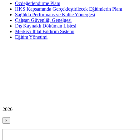
Özdeğerlendirme Planı
HKS Kapsamında Gerçekleştirilecek Eğitimlerin Planı
Sağlıkta Performans ve Kalite Yönergesi
Çalışan Güvenliği Genelgesi
Dış Kaynaklı Döküman Listesi
Merkezi İhlal Bildirim Sistemi
Eğitim Yönetimi
2026
×