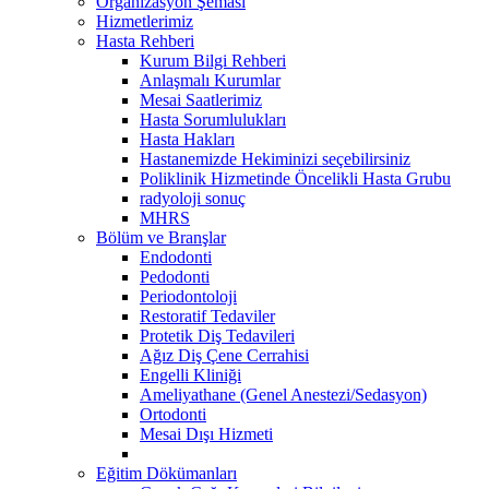
Organizasyon Şeması
Hizmetlerimiz
Hasta Rehberi
Kurum Bilgi Rehberi
Anlaşmalı Kurumlar
Mesai Saatlerimiz
Hasta Sorumlulukları
Hasta Hakları
Hastanemizde Hekiminizi seçebilirsiniz
Poliklinik Hizmetinde Öncelikli Hasta Grubu
radyoloji sonuç
MHRS
Bölüm ve Branşlar
Endodonti
Pedodonti
Periodontoloji
Restoratif Tedaviler
Protetik Diş Tedavileri
Ağız Diş Çene Cerrahisi
Engelli Kliniği
Ameliyathane (Genel Anestezi/Sedasyon)
Ortodonti
Mesai Dışı Hizmeti
Eğitim Dökümanları