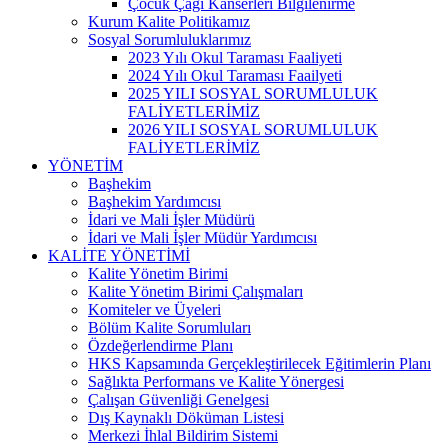
Çocuk Çağı Kanserleri Bilgilenirme
Kurum Kalite Politikamız
Sosyal Sorumluluklarımız
2023 Yılı Okul Taraması Faaliyeti
2024 Yılı Okul Taraması Faailyeti
2025 YILI SOSYAL SORUMLULUK
FALİYETLERİMİZ
2026 YILI SOSYAL SORUMLULUK
FALİYETLERİMİZ
YÖNETİM
Başhekim
Başhekim Yardımcısı
İdari ve Mali İşler Müdürü
İdari ve Mali İşler Müdür Yardımcısı
KALİTE YÖNETİMİ
Kalite Yönetim Birimi
Kalite Yönetim Birimi Çalışmaları
Komiteler ve Üyeleri
Bölüm Kalite Sorumluları
Özdeğerlendirme Planı
HKS Kapsamında Gerçekleştirilecek Eğitimlerin Planı
Sağlıkta Performans ve Kalite Yönergesi
Çalışan Güvenliği Genelgesi
Dış Kaynaklı Döküman Listesi
Merkezi İhlal Bildirim Sistemi