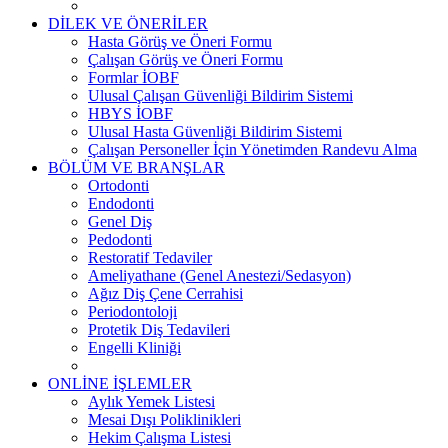
DİLEK VE ÖNERİLER
Hasta Görüş ve Öneri Formu
Çalışan Görüş ve Öneri Formu
Formlar İOBF
Ulusal Çalışan Güvenliği Bildirim Sistemi
HBYS İOBF
Ulusal Hasta Güvenliği Bildirim Sistemi
Çalışan Personeller İçin Yönetimden Randevu Alma
BÖLÜM VE BRANŞLAR
Ortodonti
Endodonti
Genel Diş
Pedodonti
Restoratif Tedaviler
Ameliyathane (Genel Anestezi/Sedasyon)
Ağız Diş Çene Cerrahisi
Periodontoloji
Protetik Diş Tedavileri
Engelli Kliniği
ONLİNE İŞLEMLER
Aylık Yemek Listesi
Mesai Dışı Poliklinikleri
Hekim Çalışma Listesi