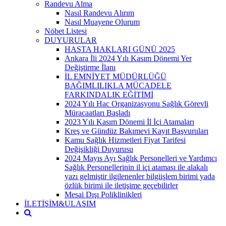
Randevu Alma
Nasıl Randevu Alırım
Nasıl Muayene Olurum
Nöbet Listesi
DUYURULAR
HASTA HAKLARI GÜNÜ 2025
Ankara İli 2024 Yılı Kasım Dönemi Yer
Değiştirme İlanı
İL EMNİYET MÜDÜRLÜĞÜ
BAĞIMLILIKLA MÜCADELE
FARKINDALIK EĞİTİMİ
2024 Yılı Hac Organizasyonu Sağlık Görevli
Müracaatları Başladı
2023 Yılı Kasım Dönemi İl İçi Atamaları
Kreş ve Gündüz Bakımevi Kayıt Başvuruları
Kamu Sağlık Hizmetleri Fiyat Tarifesi
Değişikliği Duyurusu
2024 Mayıs Ayı Sağlık Personelleri ve Yardımcı
Sağlık Personellerinin il içi ataması ile alakalı
yazı gelmiştir ilgilenenler bilgiişlem birimi yada
özlük birimi ile iletişime geçebilirler
Mesai Dışı Poliklinikleri
İLETİŞİM&ULAŞIM